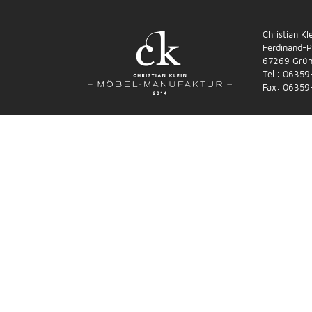
START
DIE MANUFAKTUR
PROJEKTE
Christian K
Ferdinand-P
67269 Grün
Tel.: 0635
Fax: 06359