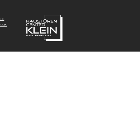
uns
book